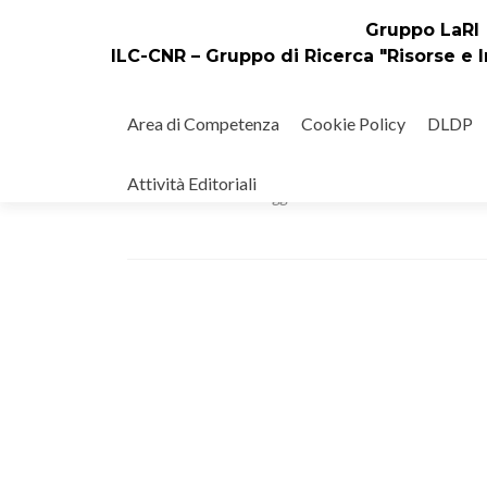
Gruppo LaRI
ILC-CNR – Gruppo di Ricerca "Risorse e I
Salta
il
Area di Competenza
Cookie Policy
DLDP
contenuto
Call for Papers per EUPORIA 2
Attività Editoriali
Pubblicato il
26 Maggio 2020