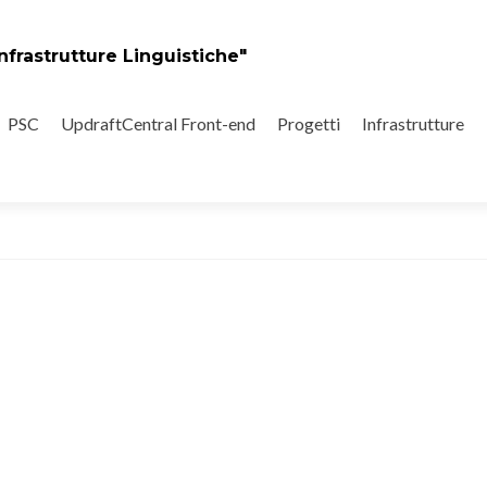
nfrastrutture Linguistiche"
PSC
UpdraftCentral Front-end
Progetti
Infrastrutture
 minoritarie su Internet