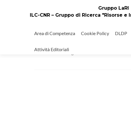
Gruppo LaRI
ILC-CNR – Gruppo di Ricerca "Risorse e I
Salta
il
Area di Competenza
Cookie Policy
DLDP
contenuto
La vitalità digitale delle lingue
Attività Editoriali
Pubblicato il
26 Luglio 2017